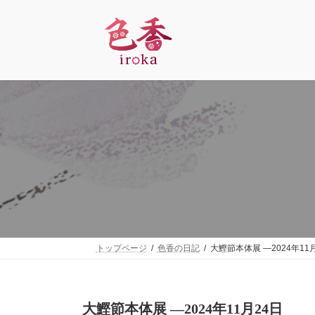
コ
ナ
ン
ビ
テ
ゲ
ン
ー
ツ
シ
へ
ョ
ス
ン
キ
に
ッ
移
プ
動
トップページ
色香の日記
大鰹節本体展 ―2024年11
大鰹節本体展 ―2024年11月24日