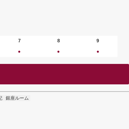
7
8
9
●
●
●
記
銀座ルーム