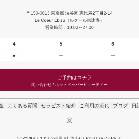
〒150-0013 東京都 渋谷区 恵比寿2丁目2-14
Le Coeur Ebisu（ルクール恵比寿）
営業時間：10:00～27:00
4
5
6
●
ー
ー
ご予約はコチラ
問い合わせ / ホットペッパービューティー
金
よくある質問
セラピスト紹介
ご利用の流れ
ブログ
日
Instagram
COPYRIGHT (C)
Salon色香 恵比寿店
ALL RIGHTS RESERVED.