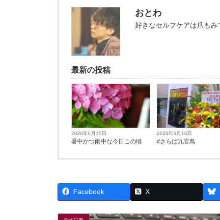
おとわ
好きなセルフケアは爪もみ
最新の投稿
2026年6月15日
2026年5月16日
暑中かつ雨中な今日この頃
#さらば九官鳥
Facebook
X