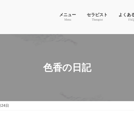
メニュー
セラピスト
よくあ
Menu
Therapist
FAQ
色香の日記
月24日